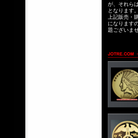
が、それら
となります
上記販売・
になります
題ございま