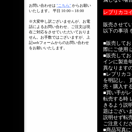
お問い合わせは
"こちら"
からお願い
いたします。 平日 10:00～18:00
レプリカコ
※大変申し訳ございませんが、お電
販売させて
話によるお問い合わせ、ご注文は現
以下の事項
在ご対応をさせていただいておりま
せん。お手数ではございますが、上
記webフォームからのお問い合わせ
■販売して
をお願いいたします。
際にご使用
■販売して
インに製造
異なります
■レプリカ
を明記し、
売・購入す
■買い手が
転売する時
きるよう説
題はござい
説明せず転
ご注意くだ
■商品写真