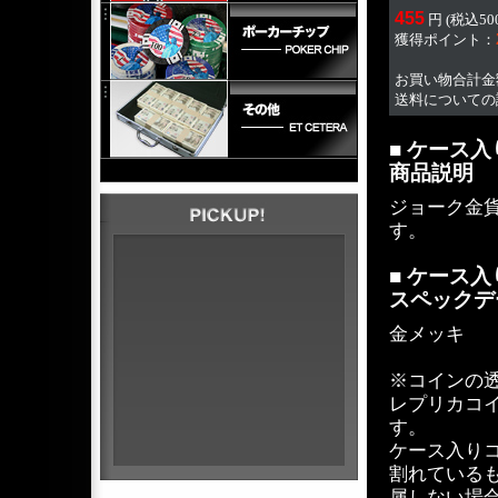
455
円 (税込5
獲得ポイント：
お買い物合計金額
送料についての
■ ケース
商品説明
ジョーク金
す。
■ ケース
スペックデ
金メッキ
※コインの
レプリカコ
す。
ケース入り
割れている
属しない場