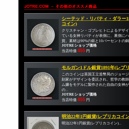
シーテッド・リバティ・ダラー18
コイン)
クリスチャン・ゴブレヒトによるデザイ
ている女神リバティが表側に、裏側にハ
貨。素材は90%の銀と10パーセントの銅が
JOTREショップ価格
455
当店特価
円
モルガン1ドル銀貨1891年(レプ
このコインは英国王立造幣局のジョージ
刻家がデザインを委託され、哲学の教師
ム嬢をモデルに製作された自由の女神が
の...
JOTREショップ価格
455
当店特価
円
明治22年1円銀貨(レプリカコイン
明治22年1円銀貨(レプリカコイン)...