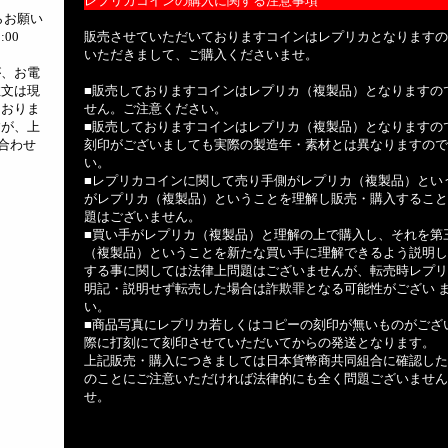
レプリカコインの購入に関する注意事項
らお願い
:00
販売させていただいておりますコインはレプリカとなりますの
いただきまして、ご購入くださいませ。
が、お電
注文は現
■販売しておりますコインはレプリカ（複製品）となりますの
ておりま
せん。ご注意ください。
すが、上
■販売しておりますコインはレプリカ（複製品）となりますの
合わせ
刻印がございましても実際の製造年・素材とは異なりますので
い。
■レプリカコインに関して売り手側がレプリカ（複製品）とい
がレプリカ（複製品）ということを理解し販売・購入すること
題はございません。
■買い手がレプリカ（複製品）と理解の上で購入し、それを第
（複製品）ということを新たな買い手に理解できるよう説明し
する事に関しては法律上問題はございませんが、転売時レプリ
明記・説明せず転売した場合は詐欺罪となる可能性がござい 
い。
■商品写真にレプリカ若しくはコピーの刻印が無いものがござ
際に打刻にて刻印させていただいてからの発送となります。
上記販売・購入につきましては日本貨幣商共同組合に確認した
のことにご注意いただければ法律的にも全く問題ございません
せ。