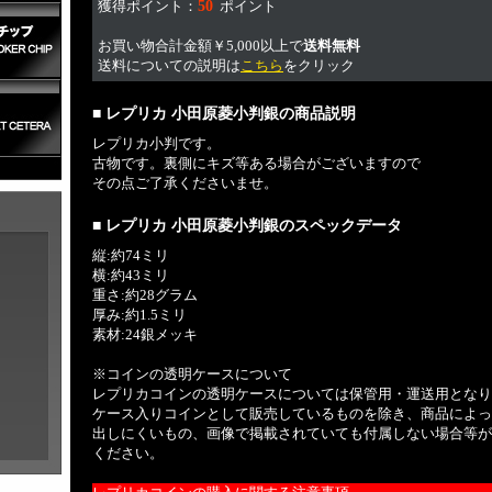
獲得ポイント：
50
ポイント
お買い物合計金額￥5,000以上で
送料無料
送料についての説明は
こちら
をクリック
■ レプリカ 小田原菱小判銀の商品説明
レプリカ小判です。
古物です。裏側にキズ等ある場合がございますので
その点ご了承くださいませ。
■ レプリカ 小田原菱小判銀のスペックデータ
縦:約74ミリ
横:約43ミリ
重さ:約28グラム
厚み:約1.5ミリ
素材:24銀メッキ
※コインの透明ケースについて
レプリカコインの透明ケースについては保管用・運送用となり
ケース入りコインとして販売しているものを除き、商品によっ
出しにくいもの、画像で掲載されていても付属しない場合等が
ください。