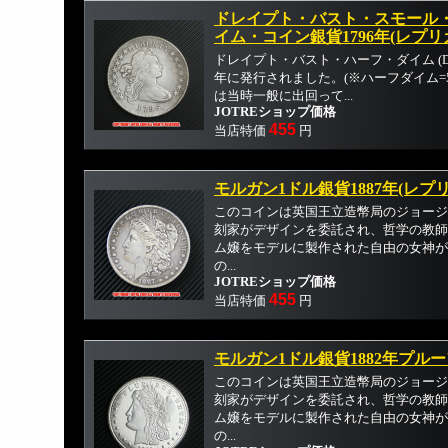
ドレイプト・バスト・スモール
イム・コイン銀貨1796年(レプリ
ドレイプト・バスト・ハーフ・ダイム (Draped B
年に発行されました。(※ハーフダイム=
は当時一般に出回って...
JOTREショップ価格
455
当店特価
円
モルガン1ドル銀貨1887年(レプ
このコインは英国王立造幣局のジョージ
刻家がデザインを委託され、哲学の教師
ム嬢をモデルに製作された自由の女神が
の...
JOTREショップ価格
455
当店特価
円
モルガン1ドル銀貨1882年プルー
このコインは英国王立造幣局のジョージ
刻家がデザインを委託され、哲学の教師
ム嬢をモデルに製作された自由の女神が
の...