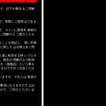
で、以下の事項 をご理解
で、実際にご使用 はできま
で、コインに製造年 素材の
ご理解の上 ご購入くださ
うことを明記し、 買い手側
に関して は法律上全く問
三者に転売する時 レプリカ
、相互の 理解の上で転売
カ （複製品）という事を
ますので十分ご注意くださ
いますが、それらは 発送の
事項になりますので 上記
ので、ご安心く ださいま