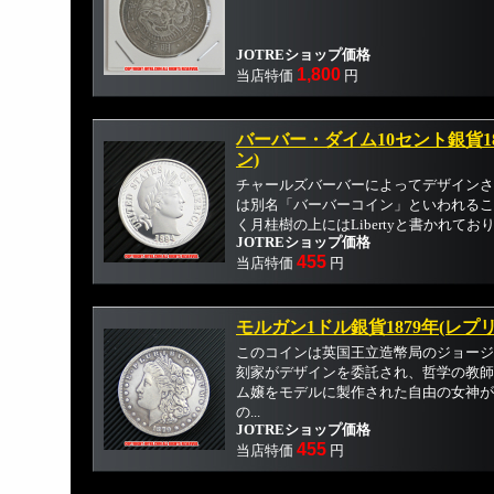
JOTREショップ価格
1,800
当店特価
円
バーバー・ダイム10セント銀貨1
ン)
チャールズバーバーによってデザインさ
は別名「バーバーコイン」といわれるこ
く月桂樹の上にはLibertyと書かれており
JOTREショップ価格
455
当店特価
円
モルガン1ドル銀貨1879年(レプ
このコインは英国王立造幣局のジョージ
刻家がデザインを委託され、哲学の教師
ム嬢をモデルに製作された自由の女神が
の...
JOTREショップ価格
455
当店特価
円