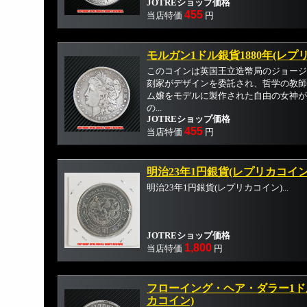
JOTREショップ価格
455
当店特価
円
モルガン1ドル銀貨1880年(レプ
このコインは英国王立造幣局のジョージ
刻家がデザインを委託され、哲学の教師
ム嬢をモデルに製作された自由の女神が
の...
JOTREショップ価格
455
当店特価
円
明治23年1円銀貨(レプリカコイン
明治23年1円銀貨(レプリカコイン)...
JOTREショップ価格
1,800
当店特価
円
フローイング・ヘア・ダラー1ドル
カコイン)