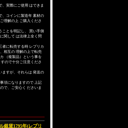
で、実際にご使用 はできま
で、コインに製造年 素材の
ご理解の上 ご購入くださ
うことを明記し、 買い手側
に関して は法律上全く問
三者に転売する時 レプリカ
、相互の 理解の上で転売
カ （複製品）という事を
ますので十分ご注意くださ
いますが、それらは 発送の
事項になりますので 上記
ので、ご安心く ださいま
銀貨1795年(レプリ