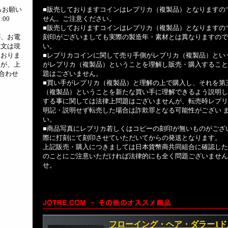
らお願い
■販売しておりますコインはレプリカ（複製品）となりますの
:00
せん。ご注意ください。
■販売しておりますコインはレプリカ（複製品）となりますの
が、お電
刻印がございましても実際の製造年・素材とは異なりますので
注文は現
い。
ておりま
■レプリカコインに関して売り手側がレプリカ（複製品）とい
すが、上
がレプリカ（複製品）ということを理解し販売・購入すること
合わせ
題はございません。
■買い手がレプリカ（複製品）と理解の上で購入し、それを第
（複製品）ということを新たな買い手に理解できるよう説明し
する事に関しては法律上問題はございませんが、転売時レプリ
明記・説明せず転売した場合は詐欺罪となる可能性がござい 
い。
■商品写真にレプリカ若しくはコピーの刻印が無いものがござ
際に打刻にて刻印させていただいてからの発送となります。
上記販売・購入につきましては日本貨幣商共同組合に確認した
のことにご注意いただければ法律的にも全く問題ございません
せ。
フローイング・ヘア・ダラー1ドル