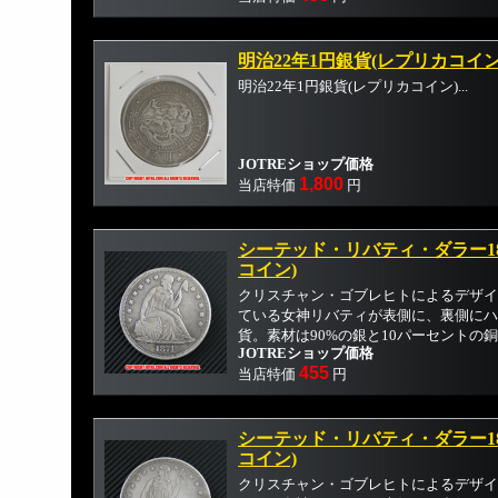
明治22年1円銀貨(レプリカコイン
明治22年1円銀貨(レプリカコイン)...
JOTREショップ価格
1,800
当店特価
円
シーテッド・リバティ・ダラー18
コイン)
クリスチャン・ゴブレヒトによるデザイ
ている女神リバティが表側に、裏側にハ
貨。素材は90%の銀と10パーセントの銅が
JOTREショップ価格
455
当店特価
円
シーテッド・リバティ・ダラー18
コイン)
クリスチャン・ゴブレヒトによるデザイ