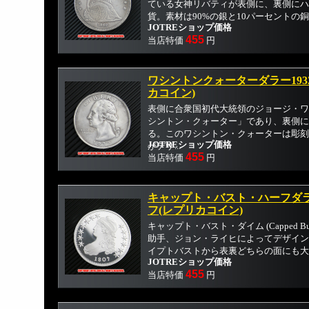
ている女神リバティが表側に、裏側にハ
貨。素材は90%の銀と10パーセントの銅が
JOTREショップ価格
455
当店特価
円
ワシントンクォーターダラー193
カコイン)
表側に合衆国初代大統領のジョージ・ワ
シントン・クォーター」であり、裏側に
る。このワシントン・クォーターは彫刻
JOTREショップ価格
がデザ...
455
当店特価
円
キャップト・バスト・ハーフダラ
フ(レプリカコイン)
キャップト・バスト・ダイム (Capped Bus
助手、ジョン・ライヒによってデザイン
イプトバストから表裏どちらの面にも大き.
JOTREショップ価格
455
当店特価
円