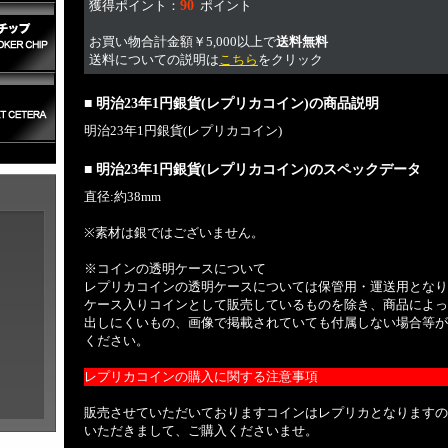
獲得ポイント：
90
ポイント
お買い物合計金額￥5,000以上で
送料無料
送料についての説明は
こちら
をクリック
■ 明治23年1円銀貨(レプリカコイン)の商品説明
明治23年1円銀貨(レプリカコイン)
■ 明治23年1円銀貨(レプリカコイン)のスペックデータ
直径:約38mm
※素材は銀ではございません。
※コインの透明ケースについて
レプリカコインの透明ケースについては保管用・運送用となり
ケース入りコインとして販売しているものを除き、商品によっ
出しにくいもの、画像で掲載されていても付属しない場合等が
ください。
レプリカコインの購入に関する注意事項
販売させていただいておりますコインはレプリカとなりますの
いただきまして、ご購入くださいませ。