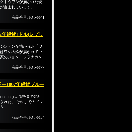
クトウワシが描かれた硬
含まれています。 ...
商品番号: JOT-0041
2年銀貨1ドル(レプリ
シントンが描かれた「ワ
はワシの絵が描かれてい
家のジョン・フラナガン
商品番号: JOT-0077
ー1807年銀貨プルー
t dime) は造幣局の彫刻
された。 それまでのドレ
..
商品番号: JOT-0054