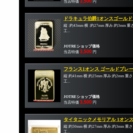
3,500
当店特価
円
ドラキュラ伯爵1オンスゴールド
縦 :約43mm 横 :約27mm 厚み:約3mm
工...
JOTREショップ価格
3,500
当店特価
円
フランス1オンス ゴールドプレ
縦:約41mm 横:約25mm 厚み:約2mm 
工...
JOTREショップ価格
3,500
当店特価
円
タイタニックメモリアル 1オン
縦:約50mm 横:約27mm 厚み:約3mm 
工...