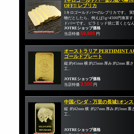
1キロゴールドバー金の延べ棒10本
OFF!! レプリカ
1キロゴールドバーのレプリカです。 
物だとしたら、例えば1g=4500円換算す
ドバーです。 ピラミッド状に置くとなんだ
JOTREショップ価格
59,800
当店特価
円
オーストラリア PERTHMINT AU
ゴールドプレート
縦:約41mm 横:約25mm 厚み:約2mm 
工...
JOTREショップ価格
3,500
当店特価
円
中国パンダ・万里の長城1オン
縦 :約42mm 横 :約27mm 厚み:約3mm
工...
JOTREショップ価格