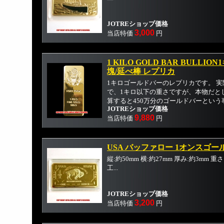
JOTREショップ価格
3,000
当店特価
円
1 KILO GOLD BAR BULL
塊/延べ棒 レプリカ
1キロゴールドバーのレプリカです。 
で、1キロ以下の重さですが、本物だとして
算すると450万分のゴールドバーという事
JOTREショップ価格
9,880
当店特価
円
USA バッファロー 1オンスゴ
縦:約50mm 横:約27mm 厚み:約3mm 
工...
JOTREショップ価格
3,200
当店特価
円