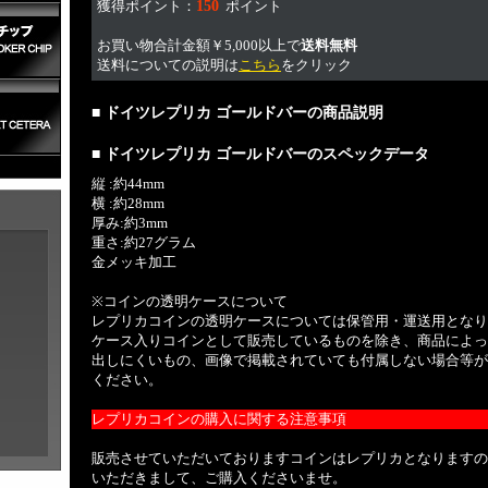
獲得ポイント：
150
ポイント
お買い物合計金額￥5,000以上で
送料無料
送料についての説明は
こちら
をクリック
■ ドイツレプリカ ゴールドバーの商品説明
■ ドイツレプリカ ゴールドバーのスペックデータ
縦 :約44mm
横 :約28mm
厚み:約3mm
重さ:約27グラム
金メッキ加工
※コインの透明ケースについて
レプリカコインの透明ケースについては保管用・運送用となり
ケース入りコインとして販売しているものを除き、商品によっ
出しにくいもの、画像で掲載されていても付属しない場合等が
ください。
レプリカコインの購入に関する注意事項
販売させていただいておりますコインはレプリカとなりますの
いただきまして、ご購入くださいませ。