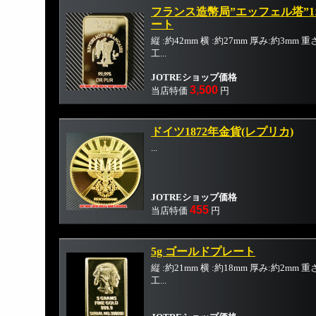
フランス造幣局”エッフェル塔”
ート
縦 :約42mm 横 :約27mm 厚み:約3mm
工...
JOTREショップ価格
3,500
当店特価
円
ドイツ1872年金貨(レプリカ)
...
JOTREショップ価格
455
当店特価
円
5g ゴールドプレート
縦 :約21mm 横 :約18mm 厚み:約2mm
工...