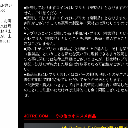
らお願い
■販売しておりますコインはレプリカ（複製品）となりますの
:00
せん。ご注意ください。
■販売しておりますコインはレプリカ（複製品）となりますの
が、お電
刻印がございましても実際の製造年・素材とは異なりますので
注文は現
い。
ておりま
■レプリカコインに関して売り手側がレプリカ（複製品）とい
すが、上
がレプリカ（複製品）ということを理解し販売・購入すること
合わせ
題はございません。
■買い手がレプリカ（複製品）と理解の上で購入し、それを第
（複製品）ということを新たな買い手に理解できるよう説明し
する事に関しては法律上問題はございませんが、転売時レプリ
明記・説明せず転売した場合は詐欺罪となる可能性がござい 
い。
■商品写真にレプリカ若しくはコピーの刻印が無いものがござ
際に打刻にて刻印させていただいてからの発送となります。
上記販売・購入につきましては日本貨幣商共同組合に確認した
のことにご注意いただければ法律的にも全く問題ございません
せ。