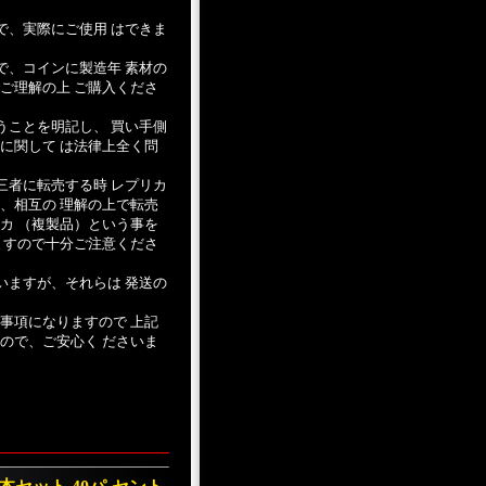
で、実際にご使用 はできま
で、コインに製造年 素材の
ご理解の上 ご購入くださ
うことを明記し、 買い手側
に関して は法律上全く問
三者に転売する時 レプリカ
、相互の 理解の上で転売
カ （複製品）という事を
ますので十分ご注意くださ
いますが、それらは 発送の
事項になりますので 上記
ので、ご安心く ださいま