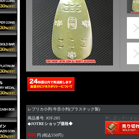
レプリカ小判:牛舌小判(プラスチック製)
商品番号: JOT-285
申し訳ございませ
◆JOTREショップ価格◆
500
円 (税込550円）