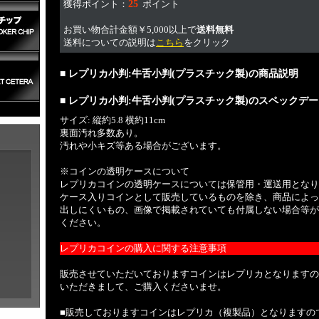
獲得ポイント：
25
ポイント
お買い物合計金額￥5,000以上で
送料無料
送料についての説明は
こちら
をクリック
■ レプリカ小判:牛舌小判(プラスチック製)の商品説明
■ レプリカ小判:牛舌小判(プラスチック製)のスペックデ
サイズ: 縦約5.8 横約11cm
裏面汚れ多数あり。
汚れや小キズ等ある場合がございます。
※コインの透明ケースについて
レプリカコインの透明ケースについては保管用・運送用となり
ケース入りコインとして販売しているものを除き、商品によっ
出しにくいもの、画像で掲載されていても付属しない場合等が
ください。
レプリカコインの購入に関する注意事項
販売させていただいておりますコインはレプリカとなりますの
いただきまして、ご購入くださいませ。
■販売しておりますコインはレプリカ（複製品）となりますの