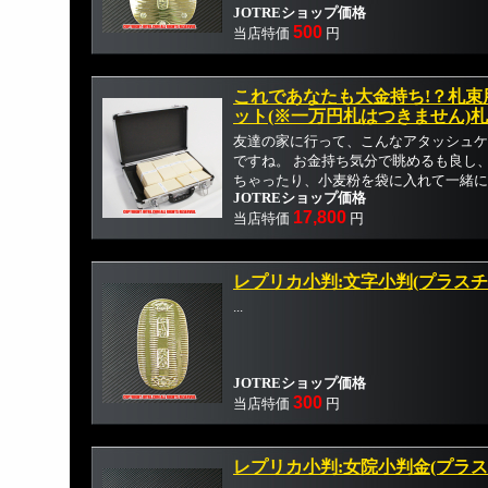
JOTREショップ価格
500
当店特価
円
これであなたも大金持ち!？札束
ット(※一万円札はつきません)札
友達の家に行って、こんなアタッシュケ
ですね。 お金持ち気分で眺めるも良し
ちゃったり、小麦粉を袋に入れて一緒に入
JOTREショップ価格
17,800
当店特価
円
レプリカ小判:文字小判(プラスチ
...
JOTREショップ価格
300
当店特価
円
レプリカ小判:女院小判金(プラス