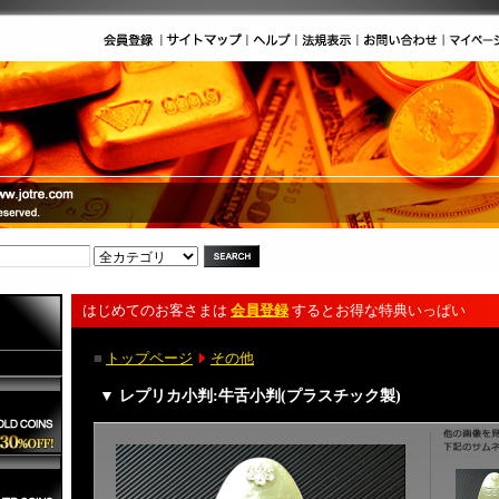
はじめてのお客さまは
会員登録
するとお得な特典いっぱい
■
トップページ
その他
▼ レプリカ小判:牛舌小判(プラスチック製)