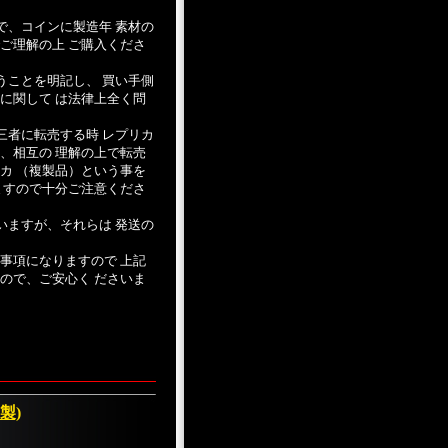
で、コインに製造年 素材の
ご理解の上 ご購入くださ
うことを明記し、 買い手側
に関して は法律上全く問
三者に転売する時 レプリカ
、相互の 理解の上で転売
カ （複製品）という事を
ますので十分ご注意くださ
いますが、それらは 発送の
事項になりますので 上記
ので、ご安心く ださいま
製)