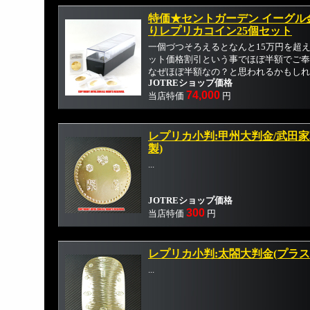
特価★セントガーデン イーグル金
りレプリカコイン25個セット
一個づつそろえるとなんと15万円を超
ット価格割引という事でほぼ半額でご奉
なぜほぼ半額なの？と思われるかもしれま
JOTREショップ価格
74,000
当店特価
円
レプリカ小判:甲州大判金/武田
製)
...
JOTREショップ価格
300
当店特価
円
レプリカ小判:太閤大判金(プラス
...