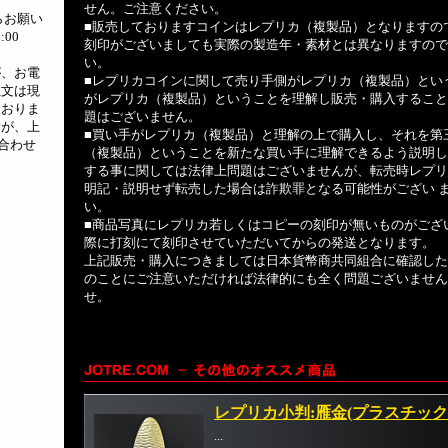
せん。ご注意ください。
らお願い
■販売しておりますコインはレプリカ（複製品）となりますの
:00
刻印がございましても実際の製造年・素材とは異なりますので
い。
が、お電
■レプリカコインに関して売り手側がレプリカ（複製品）とい
注文は現
がレプリカ（複製品）ということを理解し販売・購入すること
ておりま
題はございません。
すが、上
■買い手がレプリカ（複製品）と理解の上で購入し、それを第
合わせ
（複製品）ということを新たな買い手に理解できるよう説明し
する事に関しては法律上問題はございませんが、転売時レプリ
明記・説明せず転売した場合は詐欺罪となる可能性がござい 
い。
■商品写真にレプリカ若しくはコピーの刻印が無いものがござ
際に打刻にて刻印させていただいてからの発送となります。
上記販売・購入につきましては日本貨幣商共同組合に確認した
のことにご注意いただければ法律的にも全く問題ございません
せ。
レプリカ小判:雁金(プラスチック
...