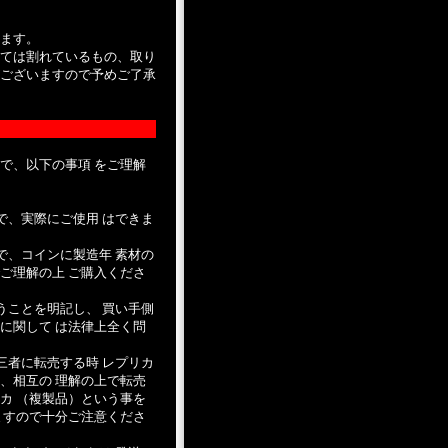
ます。
ては割れているもの、取り
ございますので予めご了承
で、以下の事項 をご理解
で、実際にご使用 はできま
で、コインに製造年 素材の
ご理解の上 ご購入くださ
うことを明記し、 買い手側
に関して は法律上全く問
三者に転売する時 レプリカ
、相互の 理解の上で転売
カ （複製品）という事を
ますので十分ご注意くださ