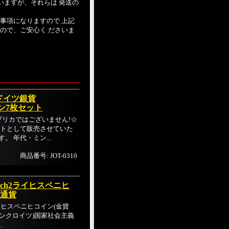
いますが、それらは 発送の
事項になりますので 上記
ので、ご安心く ださいま
ドイツ銀貨
イン7枚セット
プリカではございません!☆
トとして販売させていた
 年代・ミン...
商品番号: JOT-0310
eich2ライヒスペニヒ
み通貨
2ライヒスペニヒコイン(金貨
ケンクロイツ)国家社会主義
.