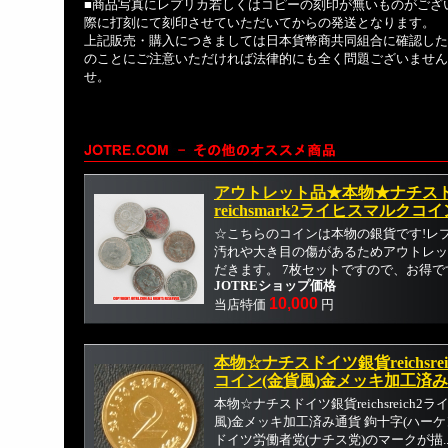
■商品写真にレプリカ若しくはコピーの刻印が無いものがござ
際に打刻にて刻印させていただいてからの発送となります。
上記販売・購入につきましては日本貨幣商共同組合に確認した
のことにご注意いただければ法律的にも全く問題ございません
せ。
アウトレット品★本物★ナチス
reichsmark2ライヒスマルクコ
☆こちらのコインは本物の銀貨です!レ
汚れや大き目の傷があるためアウトレッ
だきます。 7枚セットですので、お得です。
JOTREショップ価格
10,000
当店特価
円
本物☆ナチスドイツ銀貨reichsr
コイン(金貨風)金メッキ加工済
本物☆ナチスドイツ銀貨reichsreich
風)金メッキ加工済み通貨 鉤十字(ハー
ドイツ労働者党(ナチス党)のマークが描..