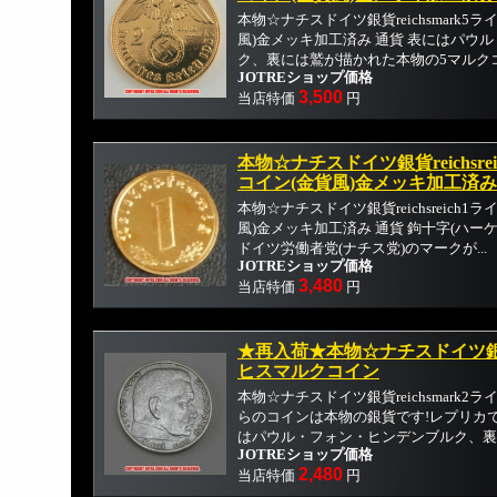
本物☆ナチスドイツ銀貨reichsmark5
風)金メッキ加工済み 通貨 表にはパウ
ク、裏には鷲が描かれた本物の5マルクコイ
JOTREショップ価格
3,500
当店特価
円
本物☆ナチスドイツ銀貨reichsr
コイン(金貨風)金メッキ加工済み
本物☆ナチスドイツ銀貨reichsreich
風)金メッキ加工済み 通貨 鉤十字(ハー
ドイツ労働者党(ナチス党)のマークが...
JOTREショップ価格
3,480
当店特価
円
★再入荷★本物☆ナチスドイツ銀貨re
ヒスマルクコイン
本物☆ナチスドイツ銀貨reichsmark2
らのコインは本物の銀貨です!レプリカで
はパウル・フォン・ヒンデンブルク、裏に.
JOTREショップ価格
2,480
当店特価
円