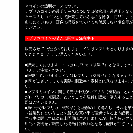
※コインの透明ケースについて
レプリカコインの透明ケースについては保管用・運送用となり
ケース入りコインとして販売しているものを除き、商品によっ
出しにくいもの、画像で掲載されていても付属しない場合等が
ください。
レプリカコインの購入に関する注意事項
販売させていただいておりますコインはレプリカとなりますの
いただきまして、ご購入くださいませ。
■販売しておりますコインはレプリカ（複製品）となりますの
せん。ご注意ください。
■販売しておりますコインはレプリカ（複製品）となりますの
刻印がございましても実際の製造年・素材とは異なりますので
い。
■レプリカコインに関して売り手側がレプリカ（複製品）とい
がレプリカ（複製品）ということを理解し販売・購入すること
題はございません。
■買い手がレプリカ（複製品）と理解の上で購入し、それを第
（複製品）ということを新たな買い手に理解できるよう説明し
する事に関しては法律上問題はございませんが、転売時レプリ
明記・説明せず転売した場合は詐欺罪となる可能性がござい 
い。