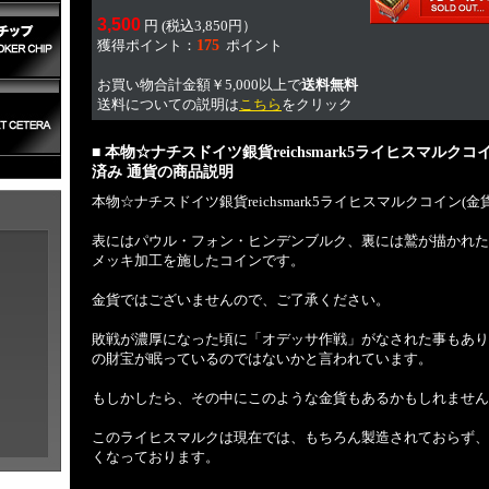
3,500
円 (税込3,850円）
獲得ポイント：
175
ポイント
お買い物合計金額￥5,000以上で
送料無料
送料についての説明は
こちら
をクリック
■ 本物☆ナチスドイツ銀貨reichsmark5ライヒスマルク
済み 通貨の商品説明
本物☆ナチスドイツ銀貨reichsmark5ライヒスマルクコイン(
表にはパウル・フォン・ヒンデンブルク、裏には鷲が描かれた
メッキ加工を施したコインです。
金貨ではございませんので、ご了承ください。
敗戦が濃厚になった頃に「オデッサ作戦」がなされた事もあり
の財宝が眠っているのではないかと言われています。
もしかしたら、その中にこのような金貨もあるかもしれません
このライヒスマルクは現在では、もちろん製造されておらず、
くなっております。