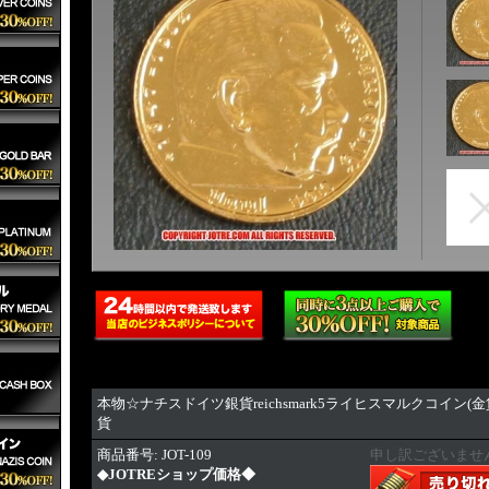
本物☆ナチスドイツ銀貨reichsmark5ライヒスマルクコイン(
貨
商品番号: JOT-109
申し訳ございませ
◆JOTREショップ価格◆