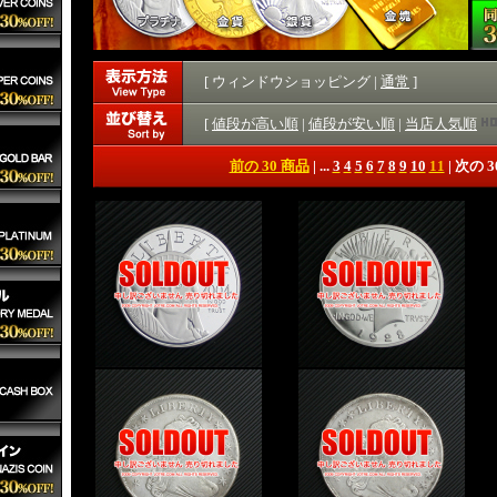
[ ウィンドウショッピング |
通常
]
[
値段が高い順
|
値段が安い順
|
当店人気順
前の 30 商品
|
...
3
4
5
6
7
8
9
10
11
| 次の 